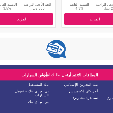
دنى للراتب
النسبة الثابته
الحد الأدنى للراتب
النسبة الثابت
نار
4.3%
300 دينار
3.5%
المزيد
المزيد
أرسل طلبك الأن!
البطاقات الائتمانية
قروض السيارات
بنك البحرين الإسلامي
بنك المستقبل
أمريكان إكسبريس
بي ام اي بنك - تمويل
السيارات
اري
ستاندرد تشارترد
بي ام اي بنك