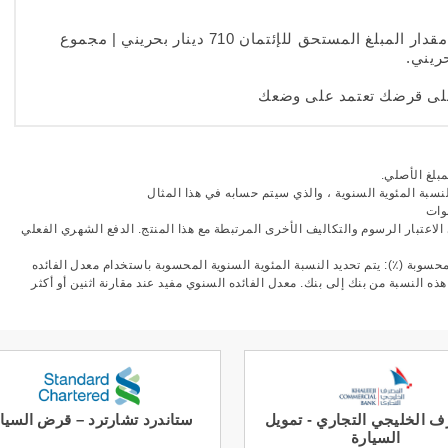
فستكون الدفعة الشهرية 297.50 دينار بحريني | مقدار المبلغ المستحق للإئتمان 710 دينار بحريني | مجموع
 على قرضك تعتمد على وضعك
مبلغ الأصلي.
نسبة المئوية السنوية ، والذي سيتم حسابه في هذا المثال
وات
الاعتبار الرسوم والتكاليف الأخرى المرتبطة مع هذا المنتج. الدفع الشهري الفعلي
حسوبة (٪): يتم تحديد النسبة المئوية السنوية المحسوبة باستخدام معدل الفائده
ه النسبة من بنك إلى بنك. معدل الفائده السنوي مفيد عند مقارنة اثنين أو أكثر
 الخليجي التجاري - تمويل
ستاندرد تشارترد – قرض السيا
السيارة