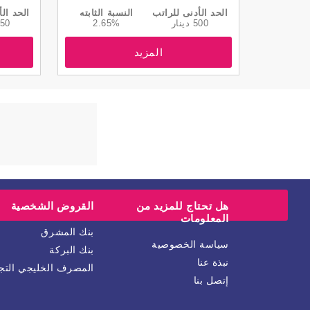
الحد الأدنى للراتب
النسبة الثابته
الحد الأ
500 دينار
2.65%
250 دي
المزيد
هل تحتاج للمزيد من
القروض الشخصية
المعلومات
بنك المشرق
سياسة الخصوصية
بنك البركة
نبذة عنا
المصرف الخليجي التج
إتصل بنا