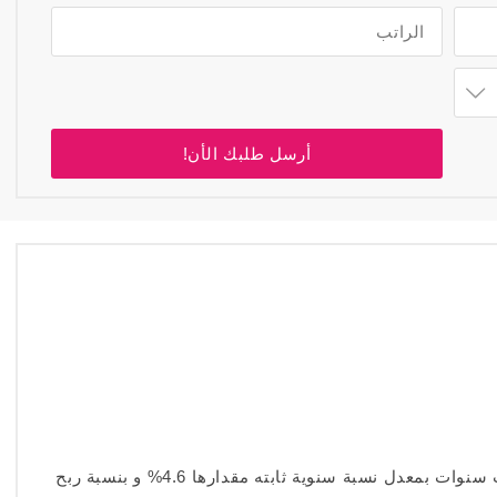
أرسل طلبك الأن!
إذا اقترضت 10,000 دينار بحريني على مدى ثلاث سنوات بمعدل نسبة سنوية ثابته مقدارها 4.6% و بنسبة ربح