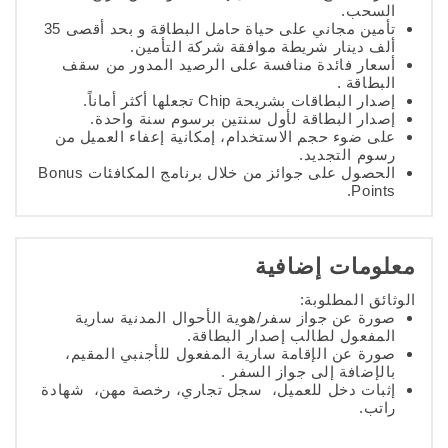
السحب.
تأمين مجاني على حياة حامل البطاقة و بحد أقصى 35
ألف دينار شريطة موافقة شركة التأمين.
أسعار فائدة منافسة على الرصيد المدور من سقف
البطاقة .
إصدار البطاقات بشريحة Chip تجعلها أكثر أماناً.
إصدار البطاقة لأول سنتين برسوم سنة واحدة.
على ضوء حجم الاستخدام، إمكانية إعفاء العميل من
رسوم التجديد.
الحصول على جوائز من خلال برنامج المكافئات Bonus
Points.
معلومات إضافية
الوثائق المطلوبة:
صورة عن جواز سفر/هوية الأحوال المدنية سارية
المفعول لطالب إصدار البطاقة.
صورة عن الإقامة سارية المفعول للأجنبي المقيم،
بالإضافة إلى جواز السفر .
إثبات دخل للعميل، سجل تجاري، رخصة مهن، شهادة
راتب.