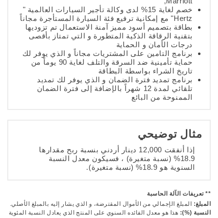
,Marriott "
خصم لغاية 15% لدى وكالة تأجير السيارات العالمية "
Hertz" مع إمكانية ترفيع فئة السيارة المستأجرة مجاناً
بطاقة بتصميم أسود مميز آمنة الاستعمال تم تزوديها
بتقنية الرقاقة الذكية المتطورة و التي تمتاز بأقصى
درجات الأمان و الحماية
برنامج التامين على المشتريات مجاناً و الذي يوفر لك
حماية تأمينية ضد السرقة والتلف لغاية 90 يوماً من
تاريخ الشراء بواسطة البطاقة
برنامج تمديد فترة الضمان و الذي يوفر لك تمديد
تلقائي لمدة 12 شهراً بالإضافة إلى فترة الضمان
الممنوحة من البائع
مثال توضيحي
إذا أنفقت 12,000 دينار أردني بنسبة ربح مقدارها
18.9% (نسبة متغيرة) ، فسيكون معدل النسبة
السنوية هو 18.9% (نسبة متغيرة)
.
** تعريفات الآلة الحاسبة
المبلغ:
المبلغ الإجمالي من الأموال المقترضة، و الذي يشار إليه بالمبلغ الأصلي.
النسبة (%):
هذا هو معدل الفائده السنوي على المنتج الذي يعادل النسبة المئوية