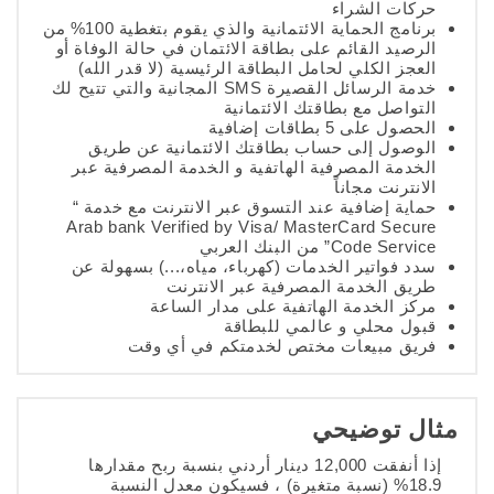
حركات الشراء
برنامج الحماية الائتمانية والذي يقوم بتغطية 100% من
الرصيد القائم على بطاقة الائتمان في حالة الوفاة أو
العجز الكلي لحامل البطاقة الرئيسية (لا قدر الله)
خدمة الرسائل القصيرة SMS المجانية والتي تتيح لك
التواصل مع بطاقتك الائتمانية
الحصول على 5 بطاقات إضافية
الوصول إلى حساب بطاقتك الائتمانية عن طريق
الخدمة المصرفية الهاتفية و الخدمة المصرفية عبر
الانترنت مجاناً
حماية إضافية عند التسوق عبر الانترنت مع خدمة “
Arab bank Verified by Visa/ MasterCard Secure
Code Service” من البنك العربي
سدد فواتير الخدمات (كهرباء، مياه،...) بسهولة عن
طريق الخدمة المصرفية عبر الانترنت
مركز الخدمة الهاتفية على مدار الساعة
قبول محلي و عالمي للبطاقة
فريق مبيعات مختص لخدمتكم في أي وقت
مثال توضيحي
إذا أنفقت 12,000 دينار أردني بنسبة ربح مقدارها
18.9% (نسبة متغيرة) ، فسيكون معدل النسبة