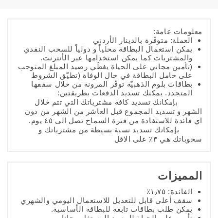
معلومات عامة:
العملة: متوفّرة بالدينار الأردني
يمكن استعمال البطاقة محلياً و دولياً للسحب النقدي
والمشتريات كما يمكن استخدامها عبر الأنترنت.
(تأمين مجاني على الحياة يغطّي رصيد المبلغ المتوجب
على حامل البطاقة في حال الوفاة (تطيّق الشروط
بطاقات بلوم الذهبيّة توفّر المرونة من خلال سقفها
المتجدد. يمكنك تسديد الدفعات بطريقتين:
بإمكانك تسديد كافة مشترياتك التي تتم خلال
الشهر و تسديد المجموع قبل العاشر من الشهر من دون
اي فائدة للاستفادة من فترة السماح تصل الى ٤٥ يوم.
بإمكانك تسديد نسبة بسيطة من مشترياتك و
سحوباتك هي ٣٪ على الاقل
المميزات
الفائدة: ١٫٧٥٪
سقف أعلى قابل للتعديل للاستعمال اليومي والشهري
يمكن طلب بطاقات تابعة للبطاقة الأساسية.
تأمين على الحياة للرصيد المستغل مجانا.