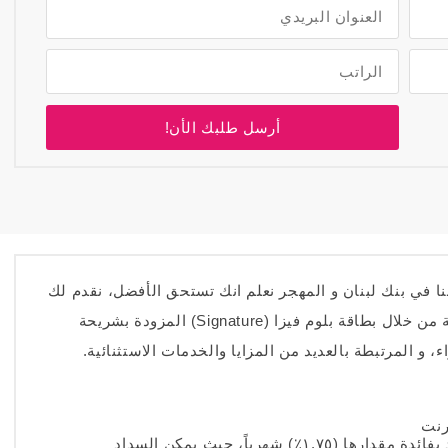
أرسل طلبك الأن!
م فيزا (Signature) الفريد! لأننا في بنك لبنان و المهجر نعلم انك تستحق الأفضل، نقدم لك
أفضل ما توصلت إليه صناعة البطاقات المصرفية من خلال بطاقة بلوم فيزا (Signature) المزودة بشريحة
 و المرتبطة بالعديد من المزايا والخدمات الاستثنائية.
رنت
مرونة الإستغلال من خلال السقف المتجدد بفائدة مقدارها (١.٧٥٪) شهرياً، حيث يمكن السداد