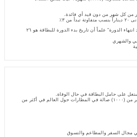
 كل شهر من دون قيد أي فائدة.
من ٣٪
فترة سماح تصل إلى (٤٥) يوم "١٥ يوم بعد انتهاء الدورة" علماً أن تاريخ بدء الدورة للبطاقة هو ٢٦
مي والشهري
ة
تغل على حامل البطاقة في حال الوفاة.
إمكانية الدخول إلى صالات المطار في أكثر من (١٠٠٠) صالة في المطارات حول العالم في أكثر من
ي مجال السفر والمطاعم والتسوق