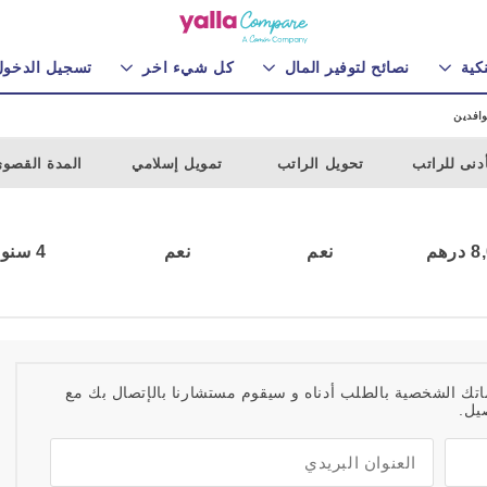
كية
نصائح لتوفير المال
كل شيء اخر
تسجيل الدخو
وافدين
أدنى للراتب
تحويل الراتب
تمويل إسلامي
المدة القصو
رهم
نعم
نعم
4 سنوات
اتك الشخصية بالطلب أدناه و سيقوم مستشارنا بالإتصال بك مع
يل.