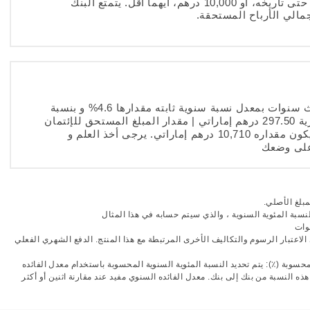
من المبلغ المستحق (رأس المال + الربح) حتى تاريخه، أو 10,000 درهم، أيهما أقل. يتمتع البنك
جمالي الأرباح المستحقة.
إذا اقترضت 10,000 درهم إماراتي على مدى ثلاث سنوات بمعدل نسبة سنوية ثابته مقدارها 4.6% و بنسبة
ربح سنوية مقدارها 4.6% فستكون الدفعة الشهرية 297.50 درهم إماراتي | مقدار المبلغ المستحق للإئتمان
710 درهم إماراتي | مجموع المبلغ المستحق سيكون مقداره 10,710 درهم إماراتي. يرجى أخذ العلم و
على وضعك
مبلغ الأصلي.
نسبة المئوية السنوية ، والذي سيتم حسابه في هذا المثال
وات
الاعتبار الرسوم والتكاليف الأخرى المرتبطة مع هذا المنتج. الدفع الشهري الفعلي
حسوبة (٪): يتم تحديد النسبة المئوية السنوية المحسوبة باستخدام معدل الفائده
ه النسبة من بنك إلى بنك. معدل الفائده السنوي مفيد عند مقارنة اثنين أو أكثر