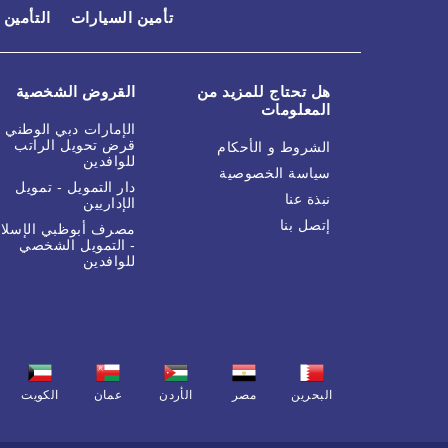
تأمين السيارات
التأمين
هل تحتاج للمزيد من
القروض الشخصية
المعلومات
الإمارات دبي الوطني -
قرض تحويل الراتب
الشروط و الأحكام
للوافدين
سياسة الخصوصية
دار التمويل - تمويل
نبذة عنا
الإداريين
إتصل بنا
مصرف أبوظبي الإسلا
- التمويل الشخصي
للوافدين
البحرين
مصر
الأردن
عمان
الكويت