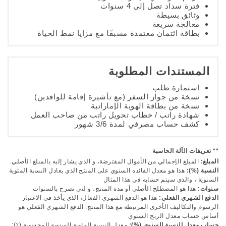
فترة سداد تصل إلى 4 سنوات
وثائق بسيطة
معالجة سريعة
بطاقة ائتمان معتمدة مسبقًا مع مزايا نمط الحياة
المستندات المطلوبة
استمارة طلب
نسخة من جواز السفر (مع تأشيرة إقامة للوافدين)
نسخة من بطاقة الهوية الإماراتية
شهادة راتب / خطاب تحويل راتب من صاحب العمل
كشف حساب مصرفي لمدة 3/6 شهور
** تعريفات الآلة الحاسبة
المبلغ:
المبلغ الإجمالي من الأموال المقترضة، و الذي يشار إليه بالمبلغ الأصلي.
النسبة (%):
هذا هو معدل الفائده السنوي على المنتج الذي يعادل النسبة المئوية
السنوية ، والذي سيتم حسابه في هذا المثال
سنوات:
هذا هو المصطلح الأصلي أو مدة المنتج، و لتي تصرح بالسنوات
الدفع الشهري الفعلي:
هذا هو الدفع الشهري الفعال، الذي يأخذ في الاعتبار
الرسوم والتكاليف الأخرى المرتبطة مع هذا المنتج. الدفع الشهري الفعلي هو
أساس حساب معدل الربح السنوي
حساب معدل النسبة السنوي (%):
معدل النسبة المئوية السنوية المحسوبة (٪):