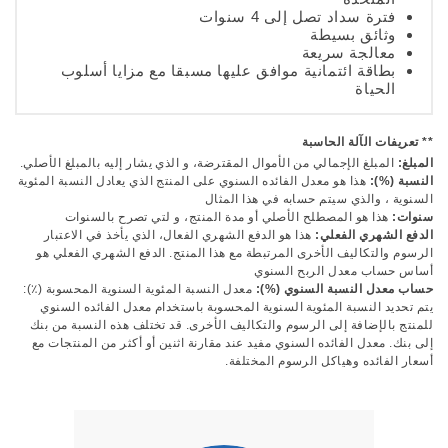
فترة سداد تصل إلى 4 سنوات
وثائق بسيطة
معالجة سريعة
بطاقة ائتمانية موافق عليها مسبقا مع مزايا أسلوب
الحياة
** تعريفات الآلة الحاسبة
المبلغ:
المبلغ الإجمالي من الأموال المقترضة، و الذي يشار إليه بالمبلغ الأصلي.
النسبة (%):
هذا هو معدل الفائده السنوي على المنتج الذي يعادل النسبة المئوية
السنوية ، والذي سيتم حسابه في هذا المثال
سنوات:
هذا هو المصطلح الأصلي أو مدة المنتج، و لتي تصرح بالسنوات
الدفع الشهري الفعلي:
هذا هو الدفع الشهري الفعال، الذي يأخذ في الاعتبار
الرسوم والتكاليف الأخرى المرتبطة مع هذا المنتج. الدفع الشهري الفعلي هو
أساس حساب معدل الربح السنوي
حساب معدل النسبة السنوي (%):
معدل النسبة المئوية السنوية المحسوبة (٪):
يتم تحديد النسبة المئوية السنوية المحسوبة باستخدام معدل الفائده السنوي
للمنتج بالإضافة إلى الرسوم والتكاليف الأخرى. قد تختلف هذه النسبة من بنك
إلى بنك. معدل الفائده السنوي مفيد عند مقارنة اثنين أو أكثر من المنتجات مع
أسعار الفائده وهياكل الرسوم المختلفة.